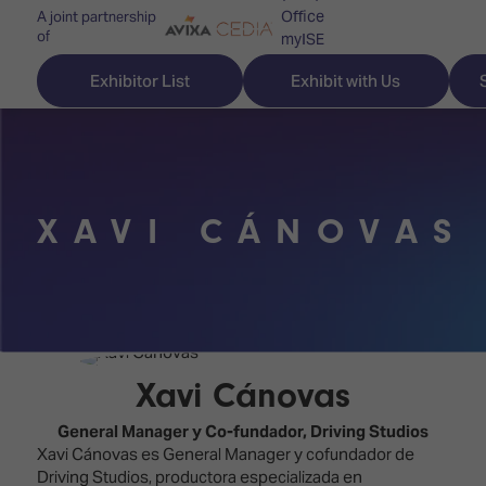
Office
A joint partnership
of
myISE
ISE Newsletters
Exhibitor List
Exhibit with Us
Contact Us
XAVI CÁNOVAS
Discover
Explore
Visitor
ISE
ISE
Essentials
ISE
ISE
Location
for
Content
&
the
Programme
Opening
Xavi Cánovas
first
Hours
Technology
time
General Manager y Co-fundador,
Driving Studios
Zones
Book
Xavi Cánovas es General Manager y cofundador de
Audio,
your
Driving Studios, productora especializada en