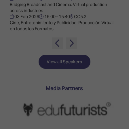
TECHNOLOGY
Awards
Spaces,
Bridging Broadcast and Cinema: Virtual production
ZONES
Homes
across industries
ISE
&
03 Feb 2026
15:00– 15:40
CC5.2
Hackathon
Buildings
Cine, Entretenimiento y Publicidad: Producción Virtual
en todos los Formatos
Show
The
Floor
Business
Tours
Landscape
Tech
Unified
View all Speakers
Tours
Comms,
Collaboration,
Matchmaking
Edtech
Media Partners