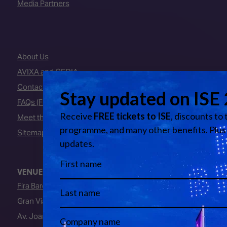
Media Partners
About Us
AVIXA and CEDIA
Contact Us
FAQs (Frequently Asked Questions)
Meet the Team
Sitemap
VENUE
Fira Barcelona
Gran Via Venue
Av. Joan Carles I, 64