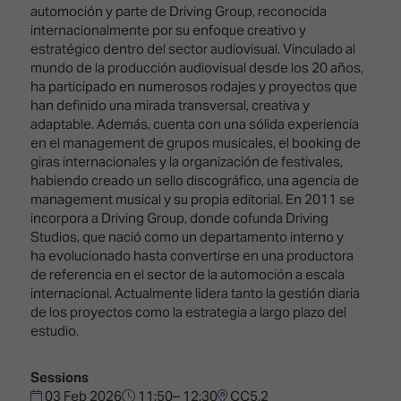
Innovation
Lighting
Hotel
automoción y parte de Driving Group, reconocida
Park
&
internacionalmente por su enfoque creativo y
Visitor
Staging
estratégico dentro del sector audiovisual. Vinculado al
ISE
Benefits
mundo de la producción audiovisual desde los 20 años,
Sound
Broadcast
Programme
ha participado en numerosos rodajes y proyectos que
Experience
Solutions
han definido una mirada transversal, creativa y
What's
adaptable. Además, cuenta con una sólida experiencia
Connected
Digital
on at
en el management de grupos musicales, el booking de
Classroom
Signage
ISE
giras internacionales y la organización de festivales,
&
2026?
habiendo creado un sello discográfico, una agencia de
Spark
DooH
management musical y su propia editorial. En 2011 se
–
Your AI
incorpora a Driving Group, donde cofunda Driving
Where
Emerging
Event
Studios, que nació como un departamento interno y
Creativity
Technologies
Schedule
ha evolucionado hasta convertirse en una productora
Meets
de referencia en el sector de la automoción a escala
Multi-
Technology
internacional. Actualmente lidera tanto la gestión diaria
Technology,
de los proyectos como la estrategia a largo plazo del
Show
Drone
Infrastructure
estudio.
Shows
&
Floor
Control
EXHIBITOR
Stand
Sessions
LIST
Design
Smart
03 Feb 2026
11:50– 12:30
CC5.2
FLOORPLAN